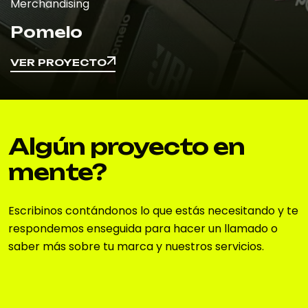
Merchandising
Pomelo
VER PROYECTO
VER PROYECTO
Algún proyecto en
mente?
Escribinos contándonos lo que estás necesitando y te
respondemos enseguida para hacer un llamado o
saber más sobre tu marca y nuestros servicios.