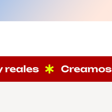
eales
Creamos co